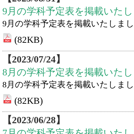
9月の学科予定表を掲載いた
9月の学科予定表を掲載いたしま
(82KB)
【2023/07/24】
8月の学科予定表を掲載いた
8月の学科予定表を掲載いたしま
(82KB)
【2023/06/28】
7月の学科予定表を掲載いた