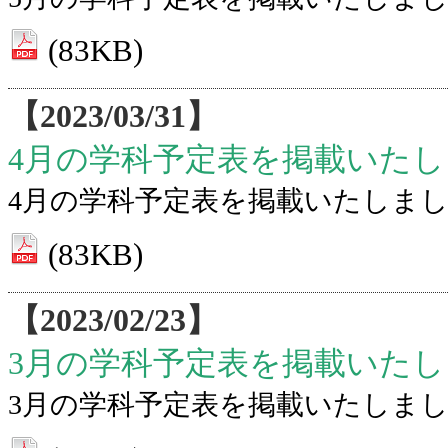
(83KB)
【2023/03/31】
4月の学科予定表を掲載いた
4月の学科予定表を掲載いたしま
(83KB)
【2023/02/23】
3月の学科予定表を掲載いた
3月の学科予定表を掲載いたしま