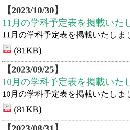
【2023/10/30】
11月の学科予定表を掲載いた
11月の学科予定表を掲載いたしま
(81KB)
【2023/09/25】
10月の学科予定表を掲載いた
10月の学科予定表を掲載いたしま
(81KB)
【2023/08/31】